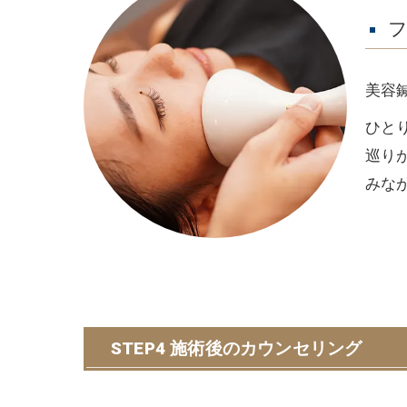
美容
ひと
巡り
みな
STEP4 施術後のカウンセリング