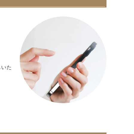
。
しいた