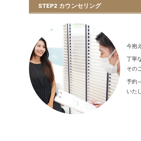
STEP2 カウンセリング
今抱
丁寧
その
予約
いた